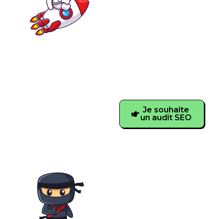
Internet complet de
votre site web.
Identifier les freins et
les
opportunités de
votre activité sur
Internet
.
Je souhaite
un audit SEO
Netlinking
Besoins de
liens de
qualité
pour le
référencement de