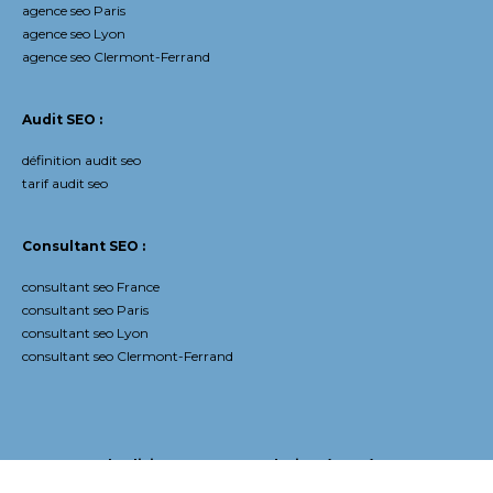
agence seo Paris
agence seo Lyon
agence seo Clermont-Ferrand
Audit SEO :
définition audit seo
tarif audit seo
Consultant SEO
:
consultant seo France
consultant seo Paris
consultant seo Lyon
consultant seo Clermont-Ferrand
Agence Web Olivier 2026 © Tous droits réservés