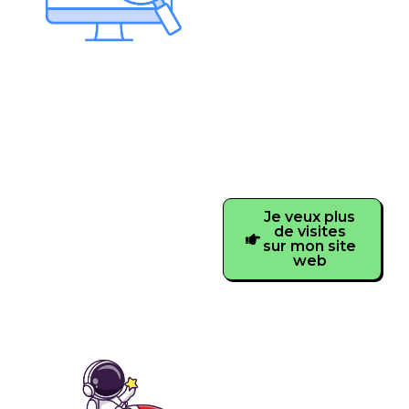
de votre site Internet
sur les moteurs de
recherche
en mettant en place
une stratégie de
référencement
optimale.
Je veux plus
de visites
sur mon site
web
Audit SEO
Un audit Seo &