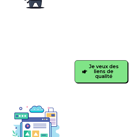
votre site web ?
Mon
réseau de
netlinking
peut répondre à vos
besoins.
Je veux des
liens de
qualité
Création de site
web optimisé
Envie d’un
site
Internet qui plait à