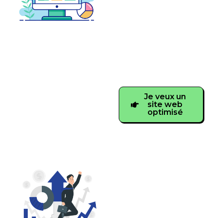
Google
?
Voyons ensemble
comment combiner
design et optimisation.
Je veux un
site web
optimisé
Référencement
Google My
Business
Optimisation et