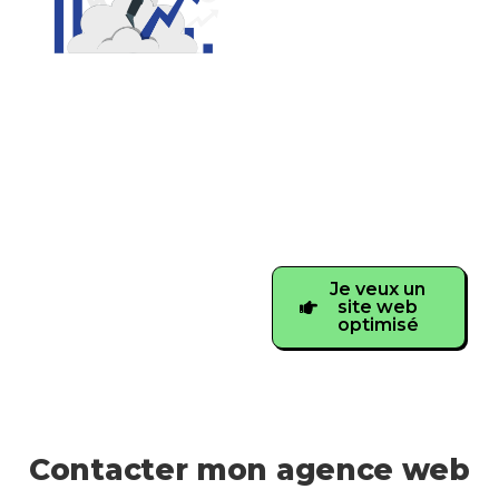
référencement de
votre
fiche GMB
(Google My
Business)
.
Pour un maximum de
vues et de contacts
qualifiés.
Je veux un
site web
optimisé
Contacter mon agence web